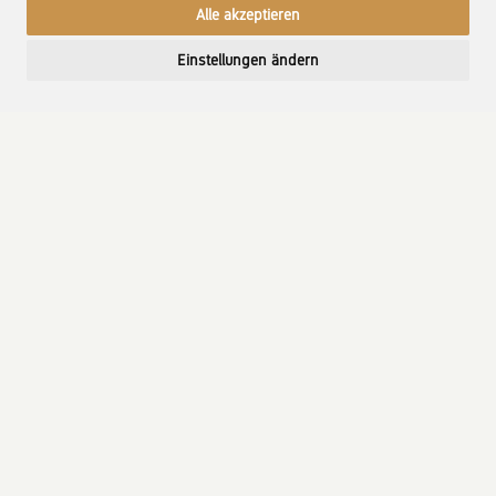
Alle akzeptieren
Einstellungen ändern
Bitte tragen Sie hier Ihre
Daten ein.
Wir bearbeiten Ihre Anfrage oder Buchung
umgehend per Mail.